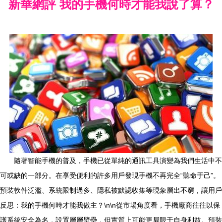
新華網評 我的手機何時才能我說了算？
隨著智能手機的普及，手機已從單純的通訊工具演變為我們生活中不
可或缺的一部分。在享受便利的許多用戶發現手機不再完全“聽命于己”。
預裝軟件泛濫、系統限制過多、隱私被默認收集等現象層出不窮，讓用戶
反思：我的手機何時才能我做主？\n\n從市場角度看，手機廠商往往以保
護系統安全為名，設置層層壁壘，但實質上可能更局限于自身利益。預裝