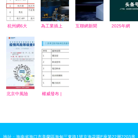
絡空間秩序
度解讀
業人員培訓
管理
測試工作成
功開展
杭州網6大
為工業插上
互聯網新聞
2025年網
服務項獲互
互聯網的翅
信息服務管
站營銷新趨
聯網新聞信
膀 即墨重
理規定解析
勢 整合動
息服務許可
塑高質量發
第五章的重
態新聞與深
證，推動互
展新動能
點與影響
度內容的策
聯網新聞服
略分析
務規范化
北京中風險
權威發布 |
地區減至僅
江西省最新
剩1個 疫情
互聯網新聞
防控取得顯
信息服務單
著成效
位許可信息
地址：海南省海口市美蘭區海甸三東路1號京海花園E座第22層2203房