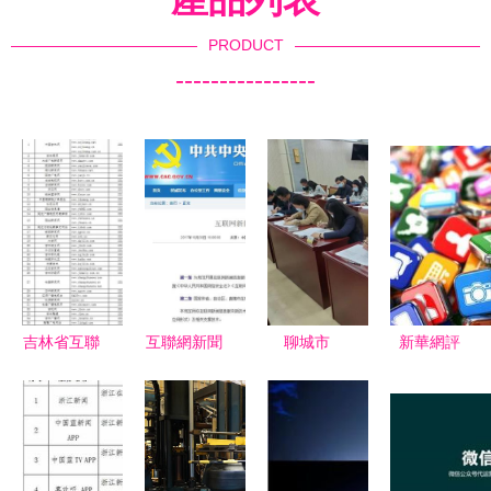
PRODUCT
----------------
吉林省互聯
互聯網新聞
聊城市
新華網評
網新聞信息
信息服務新
2021年互
我的手機何
服務單位許
技術新應用
聯網新聞信
時才能我說
可信息公
安全評估管
息服務單位
了算？
布，強化網
理規定的深
內容管理從