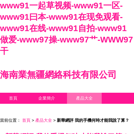
www91一起草视频-www91一区-
www91曰本-www91在现免观看-
www91在线-www91自拍-www91
做爱-www97操-www97艹-WWW97
干
海南業無疆網絡科技有限公司
首頁
企業簡介
產品大全
聯系我們
企業信息
訪客留言
當前位置：
首頁
>
產品大全
>
新華網評 我的手機何時才能我說了算？